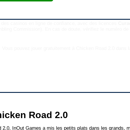
 des casinos en ligne de confiance, avec des licences
Cura
ling Commission). En cas de doute, vérifiez le numéro de l
! Vous pouvez jouer gratuitement à Chicken Road 2.0 dans l
hicken Road 2.0
2.0, InOut Games a mis les petits plats dans les grands, ma