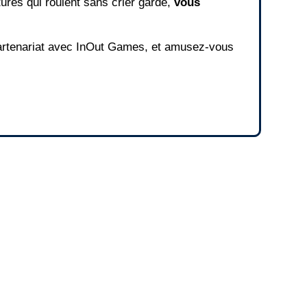
tures qui roulent sans crier garde,
vous
 partenariat avec InOut Games, et amusez-vous