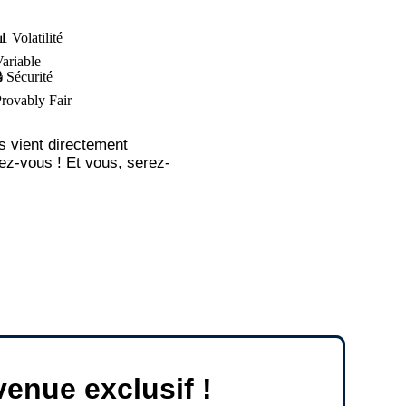
 Volatilité
ariable
 Sécurité
rovably Fair
 vient directement
dez-vous ! Et vous, serez-
venue exclusif !