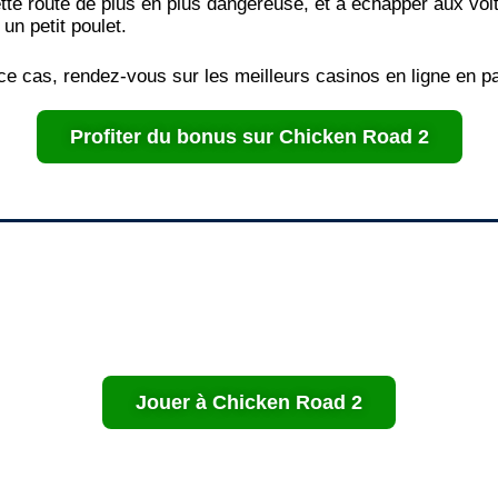
ette route de plus en plus dangereuse, et à échapper aux voi
t un petit poulet.
s ce cas, rendez-vous sur les meilleurs casinos en ligne en
Profiter du bonus sur Chicken Road 2
Jouer à Chicken Road 2