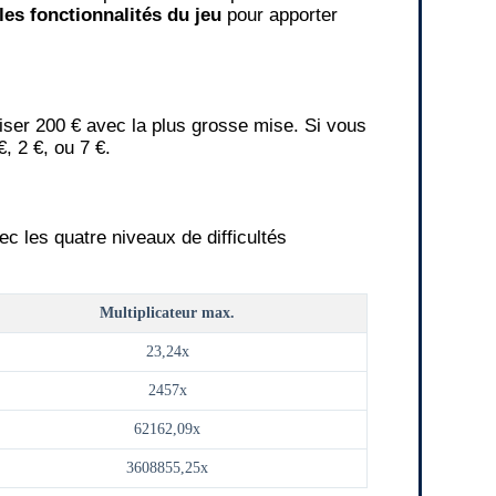
les fonctionnalités du jeu
pour apporter
ser 200 € avec la plus grosse mise. Si vous
, 2 €, ou 7 €.
c les quatre niveaux de difficultés
Multiplicateur max.
23,24x
2457x
62162,09x
3608855,25x